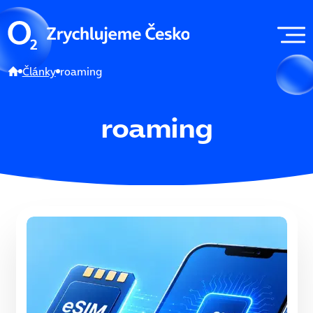
Články
roaming
roaming