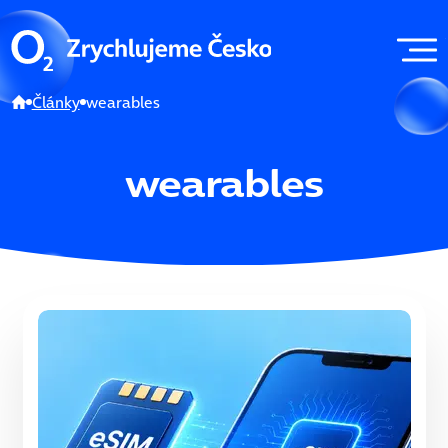
Články
wearables
wearables