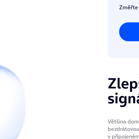
Změřte s
Zlep
sign
Většina domá
bezdrátovou 
v připojeném 