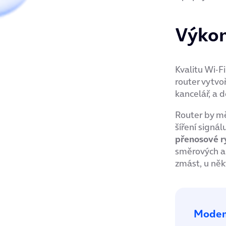
Výkon
Kvalitu Wi-F
router vytvo
kancelář, a d
Router by m
šíření signá
přenosové ry
směrových an
zmást, u něk
Modem