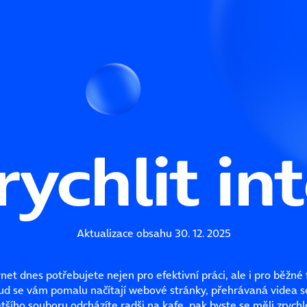
rychlit in
Aktualizace obsahu 30. 12. 2025
rnet dnes potřebujete nejen pro efektivní práci, ale i pro běžné
ud se vám pomalu načítají webové stránky, přehrávaná videa se 
tšího souboru odcházíte radši na kafe, pak byste se měli zrychl