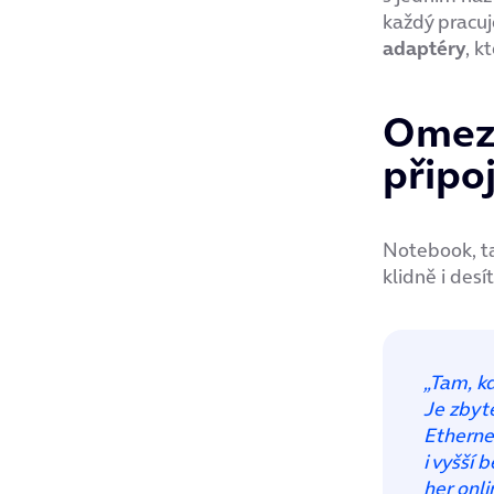
každý pracuj
adaptéry
, k
Omezt
připo
Notebook, tab
klidně i des
„Tam, kd
Je zbyt
Ethernet
i vyšší 
her onl