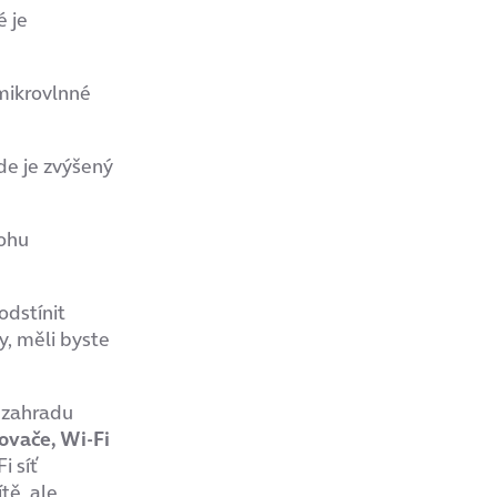
é je
 mikrovlnné
de je zvýšený
rohu
odstínit
y, měli byste
a zahradu
ovače, Wi-Fi
i síť
tě, ale