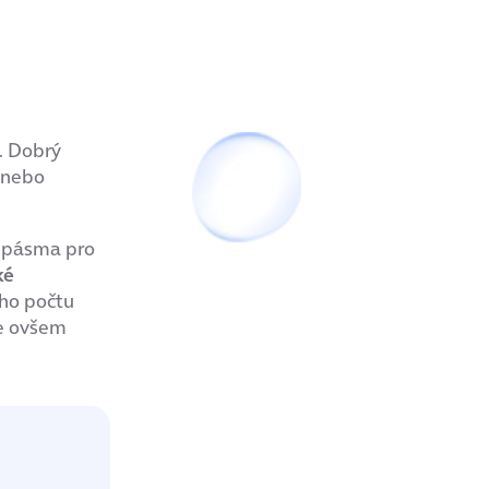
. Dobrý
t nebo
í pásma pro
ké
ího počtu
se ovšem