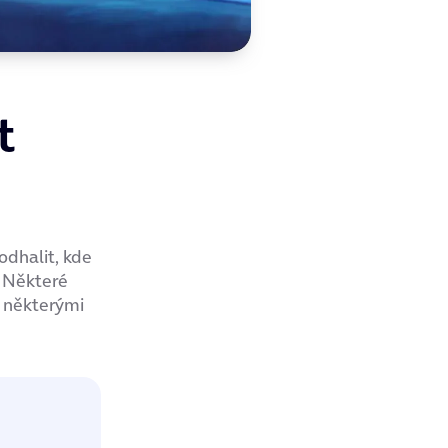
t
odhalit, kde
. Některé
s některými