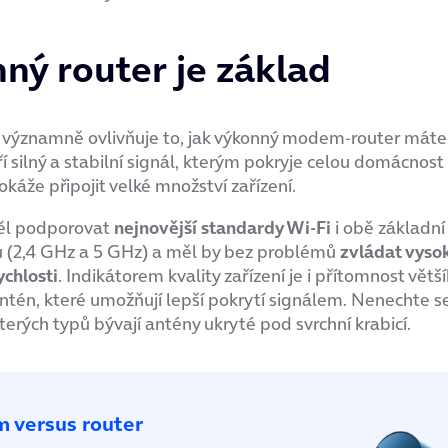
ný router je základ
i významně ovlivňuje to, jak výkonný modem-router máte
ří silný a stabilní signál, kterým pokryje celou domácnos
okáže připojit velké množství zařízení.
ěl podporovat
nejnovější standardy Wi-Fi
i obě základn
lu (2,4 GHz a 5 GHz) a měl by bez problémů
zvládat vyso
chlosti
. Indikátorem kvality zařízení je i přítomnost větš
tén, které umožňují lepší pokrytí signálem. Nenechte 
terých typů bývají antény ukryté pod svrchní krabicí.
 versus router