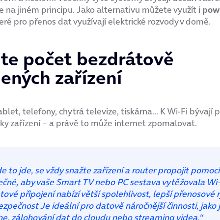
e na jiném principu. Jako alternativu můžete využít i
pow
teré pro přenos dat využívají elektrické rozvody v domě.
e počet bezdrátově
jených zařízení
let, telefony, chytrá televize, tiskárna... K Wi-Fi bývají 
ítky zařízení – a právě to může internet zpomalovat.
e to jde, se vždy snažte zařízení a router propojit pomoc
ečné, aby vaše Smart TV nebo PC sestava vytěžovala Wi-
ové připojení nabízí větší spolehlivost, lepší přenosové r
bezpečnost Je ideální pro datově náročnější činnosti, jako 
ine, zálohování dat do cloudu nebo streaming videa.“