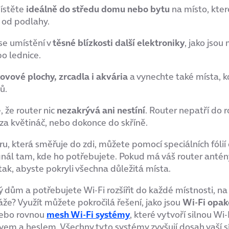
ístěte
ideálně do středu domu nebo bytu
na místo, kter
 od podlahy.
se umístění v
těsné blízkosti další elektroniky
, jako jsou
o lednice.
ovové plochy, zrcadla i akvária
a vynechte také místa, k
ů.
, že router nic
nezakrývá ani nestíní
. Router nepatří do 
 za květináč, nebo dokonce do skříně.
ru, která směřuje do zdi, můžete pomocí speciálních fólií 
gnál tam, kde ho potřebujete. Pokud má váš router antén
tak, abyste pokryli všechna důležitá místa.
 dům a potřebujete Wi-Fi rozšířit do každé místnosti, n
že? Využít můžete pokročilá řešení, jako jsou
Wi-Fi opak
ebo rovnou
mesh Wi-Fi systémy
, které vytvoří silnou Wi-F
vem a heslem. Všechny tyto systémy zvyšují dosah vaší sí