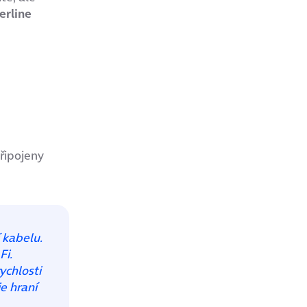
erline
připojeny
í kabelu.
Fi.
ychlosti
je hraní