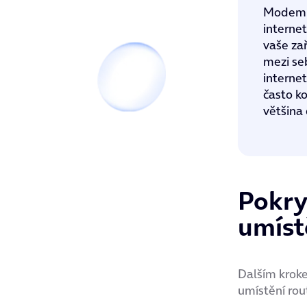
Modem p
interne
vaše zař
mezi se
interne
často ko
většina
Pokry
umíst
Dalším krokem
umístění rou