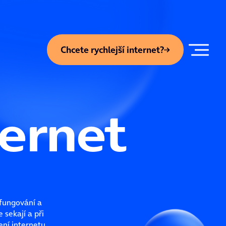
Chcete rychlejší internet?
ternet
 fungování a
sekají a při
ení internetu