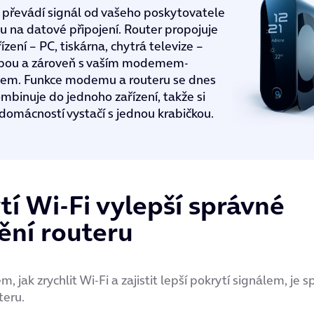
řevádí signál od vašeho poskytovatele
tu na datové připojení. Router propojuje
ízení – PC, tiskárna, chytrá televize –
bou a zároveň s vaším modemem-
tem. Funkce modemu a routeru se dnes
mbinuje do jednoho zařízení, takže si
 domácností vystačí s jednou krabičkou.
tí Wi-Fi vylepší správné
ění routeru
, jak zrychlit Wi-Fi a zajistit lepší pokrytí signálem, je 
teru.