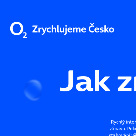
Jak z
Rychlý inte
zábavu. Pok
stahování vě