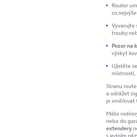
Router um
co nejvýše
Vyvarujte 
trouby neb
Pozor na k
výskyt kov
Ujistěte se
místnosti,
Stranu route
a odrážet si
je směřovat 
Máte rodinný
nebo do gará
extendery
n
s jedním náz