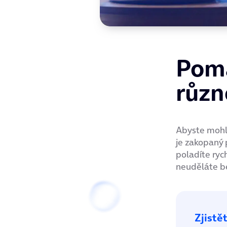
Poma
různ
Abyste mohli
je zakopaný 
poladíte ryc
neuděláte be
Zjistět