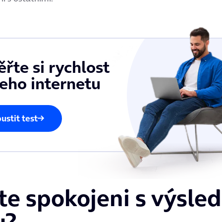
řte si rychlost
eho internetu
ustit test
te spokojeni s výsle
u?