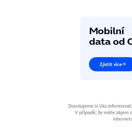
Mobilní
data od 
Zjistit více
Dovolujeme si Vás informovat,
V případě, že máte zájem o
internet