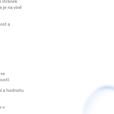
 stránek
 je na vině
lost a
 se
ustí.
ní a hodnotu
e v