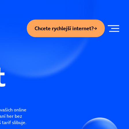
Chcete rychlejší internet?
t
 vašich online
aní her bez
tarif slibuje.