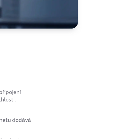
připojení
hlosti.
rnetu dodává