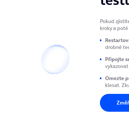
Pokud zjistít
kroky a poté
Restartov
drobné te
Připojte s
vykazovat 
Omezte po
klesat. Zk
Změři