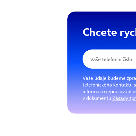
Chcete ryc
Vaše údaje budeme zpra
telefonického kontaktu s
informací o zpracování 
v dokumentu
Zásady zpr