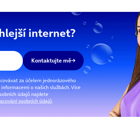
hlejší internet?
Kontaktujte mě
covávat za účelem jednorázového
 informacemi o našich službách. Více
osobních údajů najdete
acování osobních údajů
.