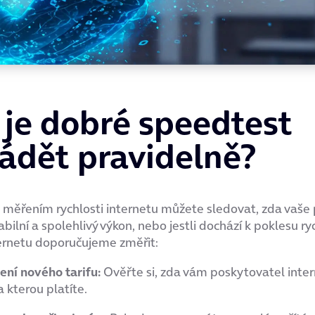
 je dobré speedtest
ádět pravidelně?
měřením rychlosti internetu můžete sledovat, zda vaše 
bilní a spolehlivý výkon, nebo jestli dochází k poklesu ryc
ernetu doporučujeme změřit:
ení nového tarifu:
Ověřte si, zda vám poskytovatel inte
a kterou platíte.