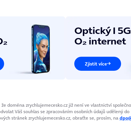
Optický I 5G
O₂
O₂ internet
Zjistit více
 že doména zrychlujemecesko.cz již není ve vlastnictví společno
dvolat Váš souhlas se zpracováním osobních údajů udělený do 3
ových stránek zrychlujemecesko.cz, obraťte se, prosím, na
dpo@