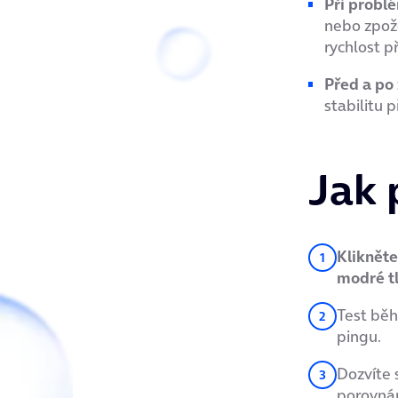
Při probl
nebo zpožd
rychlost př
Před a po
stabilitu p
Jak 
Klikněte
modré tl
Test běh
pingu.
Dozvíte s
porovnán