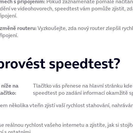
émech s připojením:
Pokud zaznamenáte pomalé načítání
ění ve videohovorech, speedtest vám pomůže zjistit, zda
ipojení.
 změně routeru:
Vyzkoušejte, zda nový router zlepšil rych
řipojení.
provést speedtest?
 níže na
Tlačítko vás přenese na hlavní stránku kde
ačítko:
speedtest po zadání informací okamžitě sp
em několika vteřin zjistí vaší rychlost stahování, nahrává
e reálnou rychlost vašeho internetu a zjistíte, jak si stojít
í s ostatními.