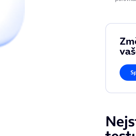
Změ
vaš
Sp
Nejs
test