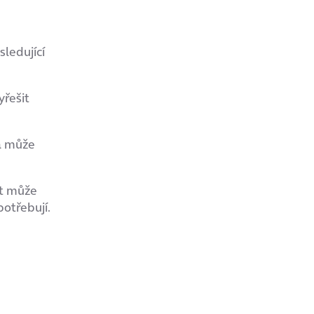
sledující
yřešit
 a může
st může
potřebují.